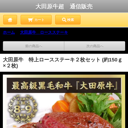
大田原牛超 通信販売
カート
検索
ホーム
＞
大田原牛 ロースステーキ
前の商品へ
次の商品へ
大田原牛 特上ロースステーキ２枚セット (約150ｇ
×２枚)