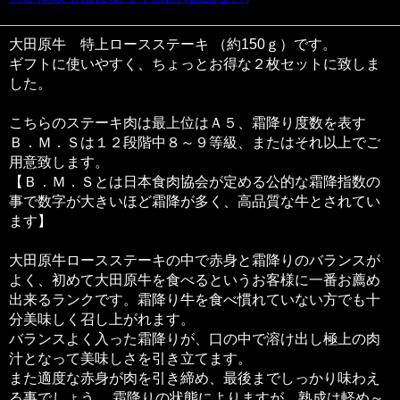
大田原牛 特上ロースステーキ （約150ｇ）です。
ギフトに使いやすく、ちょっとお得な２枚セットに致しま
した。
こちらのステーキ肉は最上位はＡ５、霜降り度数を表す
Ｂ．Ｍ．Ｓは１２段階中８～９等級、またはそれ以上でご
用意致します。
【Ｂ．Ｍ．Ｓとは日本食肉協会が定める公的な霜降指数の
事で数字が大きいほど霜降が多く、高品質な牛とされてい
ます】
大田原牛ロースステーキの中で赤身と霜降りのバランスが
よく、初めて大田原牛を食べるというお客様に一番お薦め
出来るランクです。霜降り牛を食べ慣れていない方でも十
分美味しく召し上がれます。
バランスよく入った霜降りが、口の中で溶け出し極上の肉
汁となって美味しさを引き立てます。
また適度な赤身が肉を引き締め、最後までしっかり味わえ
る事でしょう。 霜降りの状態によりますが、熟成は軽め～