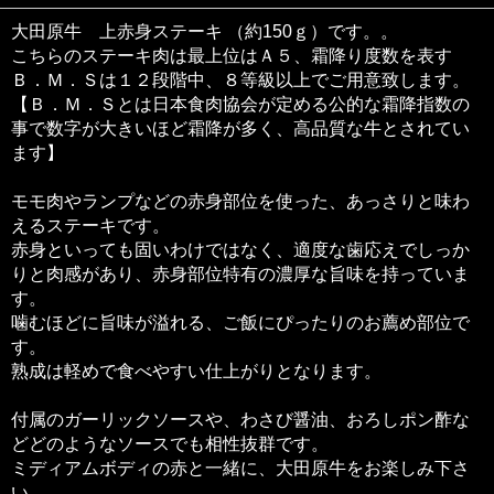
大田原牛 上赤身ステーキ （約150ｇ）です。。
こちらのステーキ肉は最上位はＡ５、霜降り度数を表す
Ｂ．Ｍ．Ｓは１２段階中、８等級以上でご用意致します。
【Ｂ．Ｍ．Ｓとは日本食肉協会が定める公的な霜降指数の
事で数字が大きいほど霜降が多く、高品質な牛とされてい
ます】
モモ肉やランプなどの赤身部位を使った、あっさりと味わ
えるステーキです。
赤身といっても固いわけではなく、適度な歯応えでしっか
りと肉感があり、赤身部位特有の濃厚な旨味を持っていま
す。
噛むほどに旨味が溢れる、ご飯にぴったりのお薦め部位で
す。
熟成は軽めで食べやすい仕上がりとなります。
付属のガーリックソースや、わさび醤油、おろしポン酢な
どどのようなソースでも相性抜群です。
ミディアムボディの赤と一緒に、大田原牛をお楽しみ下さ
い。