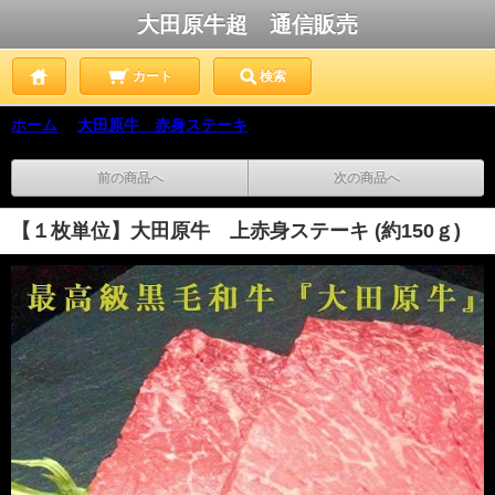
大田原牛超 通信販売
カート
検索
ホーム
＞
大田原牛 赤身ステーキ
前の商品へ
次の商品へ
【１枚単位】大田原牛 上赤身ステーキ (約150ｇ)